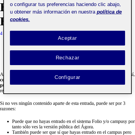
BIENVENIDOS Y
o configurar tus preferencias haciendo clic abajo,
u obtener más información en nuestra
política de
BIENVENIDAS!
cookies.
4 OCTUBRE, 2019
QUELIC BERGA CARRERAS
Aceptar
Una Ágora reúne los trabajos públicos y privados de un
grupo de estudiantes de un Aula de la Universitat Oberta
Rechazar
de Catalunya.
Aquí los compañeros podrán compartir las actividades del aula entre sí,
Configurar
comentar
,
presentar
al REC y decidir qué contenidos quedan
públicos
para los compañeros y compañeras del aula, del campus o la
red.
Si no ves ningún contenido aparte de esta entrada, puede ser por 3
razones:
Puede que no hayas entrado en el
sistema Folio y/o campus
y por
tanto sólo ves la versión pública del Ágora.
También puede ser que sí que hayas entrado en el campus pero