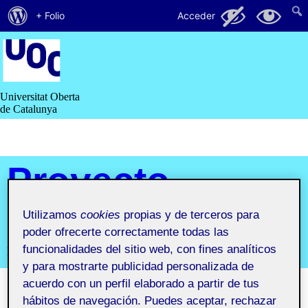
Acerca
131
11
+ Folio
Acceder
de
Saltar
al
WordPress
contenido
Universitat Oberta
de Catalunya
Proyecto
I
Utilizamos
cookies
propias y de terceros para
poder ofrecerte correctamente todas las
funcionalidades del sitio web, con fines analíticos
Primer semestre 2019-2020. Aula 1
y para mostrarte publicidad personalizada de
acuerdo con un perfil elaborado a partir de tus
hábitos de navegación. Puedes aceptar, rechazar