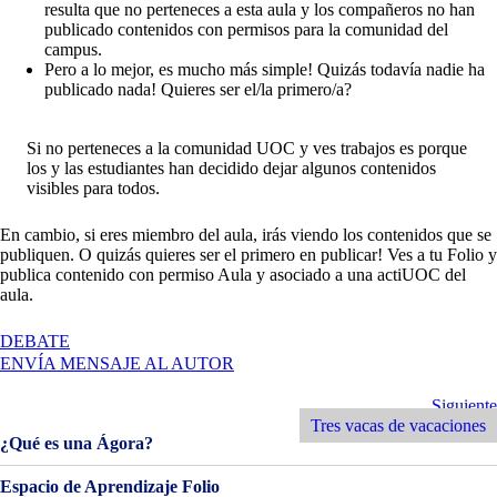
resulta que no perteneces a esta aula y los compañeros no han
publicado contenidos con permisos para la comunidad del
campus.
Pero a lo mejor, es mucho más simple! Quizás todavía nadie ha
publicado nada! Quieres ser el/la primero/a?
Si no perteneces a la comunidad UOC y ves trabajos es porque
los y las estudiantes han decidido dejar algunos contenidos
visibles para todos.
En cambio, si eres miembro del aula, irás viendo los contenidos que se
publiquen. O quizás quieres ser el primero en publicar! Ves a tu Folio y
publica contenido con permiso Aula y asociado a una actiUOC del
aula.
EN
DEBATE
BIENVENIDOS
ENVÍA MENSAJE AL AUTOR
Y
BIENVENIDAS!
Navegación
Siguiente
Siguiente
Entrada
Tres vacas de vacaciones
de
¿Qué es una Ágora?
entradas
Espacio de Aprendizaje Folio