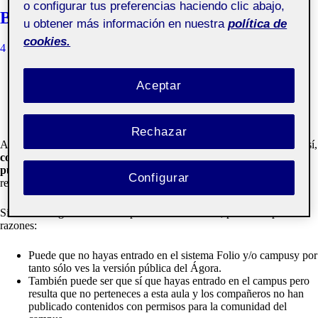
o configurar tus preferencias haciendo clic abajo,
Bienvenidos y bienvenidas!
u obtener más información en nuestra
política de
cookies.
4 OCTUBRE, 2019
QUELIC BERGA CARRERAS
Aceptar
Una Ágora reúne los trabajos públicos y privados de un
grupo de estudiantes de un Aula de la Universitat Oberta
de Catalunya.
Rechazar
Aquí los compañeros podrán compartir las actividades del aula entre sí,
comentar
,
presentar
al REC y decidir qué contenidos quedan
públicos
para los compañeros y compañeras del aula, del campus o la
Configurar
red.
Si no ves ningún contenido aparte de esta entrada, puede ser por 3
razones:
Puede que no hayas entrado en el
sistema Folio y/o campus
y por
tanto sólo ves la versión pública del Ágora.
También puede ser que sí que hayas entrado en el campus pero
resulta que no perteneces a esta aula y los compañeros no han
publicado contenidos con permisos para la comunidad del