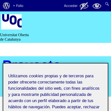
Acerca
131
11
+ Folio
Acceder
de
Saltar
al
WordPress
contenido
Universitat Oberta
de Catalunya
Proyecto
I
Utilizamos
cookies
propias y de terceros para
poder ofrecerte correctamente todas las
funcionalidades del sitio web, con fines analíticos
Primer semestre 2019-2020. Aula 1
y para mostrarte publicidad personalizada de
acuerdo con un perfil elaborado a partir de tus
hábitos de navegación. Puedes aceptar, rechazar