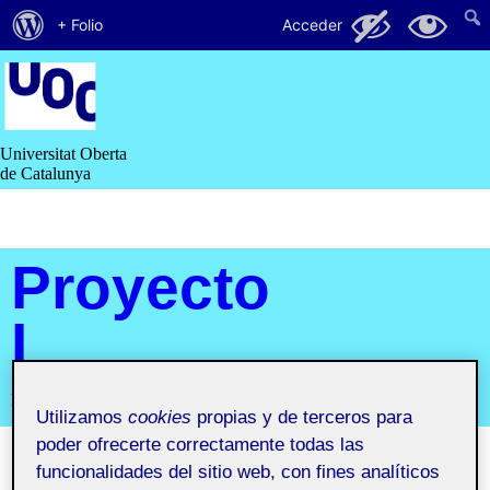
Acerca
131
11
+ Folio
Acceder
de
Saltar
al
WordPress
contenido
Universitat Oberta
de Catalunya
Proyecto
I
Primer semestre 2019-2020. Aula 1
Utilizamos
cookies
propias y de terceros para
poder ofrecerte correctamente todas las
funcionalidades del sitio web, con fines analíticos