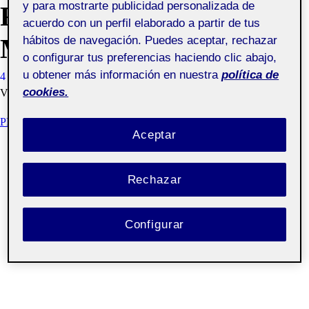
y para mostrarte publicidad personalizada de
FORMALIZACIÓN DE
acuerdo con un perfil elaborado a partir de tus
MI PROYECTO
hábitos de navegación. Puedes aceptar, rechazar
o configurar tus preferencias haciendo clic abajo,
u obtener más información en nuestra
política de
4 ENERO, 2020
JULIO JESUS DE GRACIA JORGE
cookies.
VISIBILIDAD: PÚBLICA
PR: FORMALIZACIÓN DE PROYECTO
Aceptar
Rechazar
Configurar